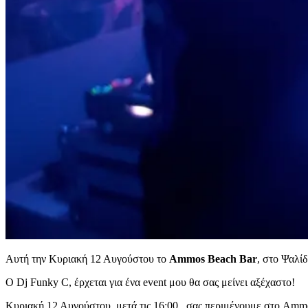
Αυτή την Κυριακή 12 Αυγούστου το
Ammos Beach Bar
, στο Ψαλί
O Dj Funky C, έρχεται για ένα event μου θα σας μείνει αξέχαστο!
Κυριακή 12 Αυγούστου, μετά τις 16:00 , σας περιμένουμε στο Amm