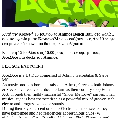
Αυτή την Κυριακή 15 Ιουλίου το
Ammos Beach Bar
, στο Ψαλίδι,
σε συνεργασία με το
Kosnews24
παρουσιάζουν τους
Ace2Ace
, για
ένα μοναδικό show, που θα σας μείνει αξέχαστο.
Κυριακή 15 Ιουλίου στις 16:00 , σας περιμένουμε με τους
Ace2Ace
στα decks του
Ammos
.
ΕΙΣΟΔΟΣ ΕΛΕΥΘΕΡΗ
Ace2Ace is a DJ Duo comprised of Johnny Gerontakis & Steve
MC.
As music products born and raised in Athens, Greece - both Johnny
& Steve have received critical acclaim as their country's top Edm
Act, through their highly successful "Show Me Love" parties. Their
musical style is best characterized as a powerful mix of groovy, tech,
electro and progressive house sounds.
During their 7 year ascent onto the Electronic music scene, they
have performed and had residencies at prestigious clubs (W
nightclub Athens, Cavo Paradiso Mykonos, Flash Electric room),