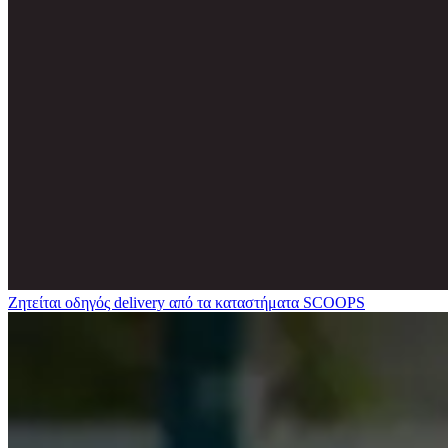
Ζητείται οδηγός delivery από τα καταστήματα SCOOPS