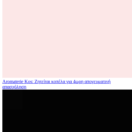
Aromaterie Kos: Ζητείται κοπέλα για 4ωρη απογευματινή
απασχόληση