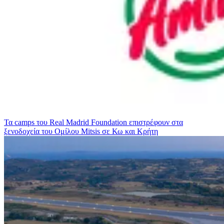
Τα camps του Real Madrid Foundation επιστρέφουν στα
ξενοδοχεία του Ομίλου Mitsis σε Κω και Κρήτη