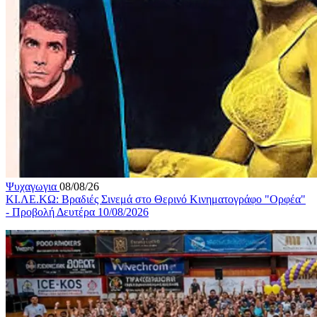
Ψυχαγωγια
08/08/26
ΚΙ.ΛΕ.ΚΩ: Βραδιές Σινεμά στο Θερινό Κινηματογράφο "Ορφέα"
- Προβολή Δευτέρα 10/08/2026