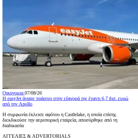
Οικονομια
07/08/26
Η easyJet άναψε πράσινο στην εξαγορά της έναντι 6,7 δισ. ευρώ
από την Apollo
Η συμφωνία έκλεισε αφότου η Castlelake, η οποία επίσης
διεκδικούσε την αεροπορική εταιρεία, αποσύρθηκε από τη
διαδικασία
ΑΓΓΕΛΙΕΣ & ADVERTORIALS