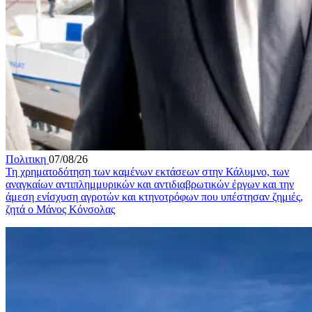
Πολιτικη
07/08/26
Τη χρηματοδότηση των καμένων εκτάσεων στην Κάλυμνο, των
αναγκαίων αντιπλημμυρικών και αντιδιαβρωτικών έργων και την
άμεση ενίσχυση αγροτών και κτηνοτρόφων που υπέστησαν ζημιές,
ζητά ο Μάνος Κόνσολας