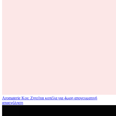
Aromaterie Kos: Ζητείται κοπέλα για 4ωρη απογευματινή
απασχόληση