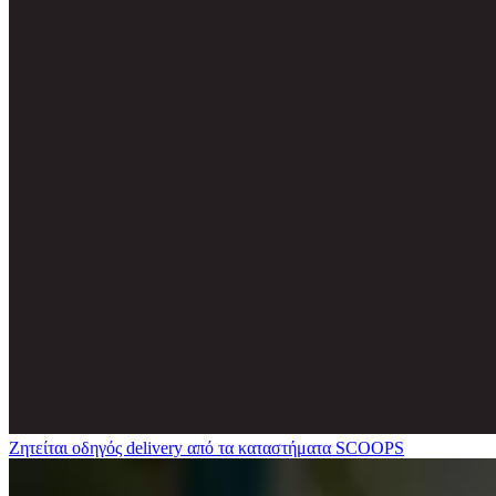
Ζητείται οδηγός delivery από τα καταστήματα SCOOPS