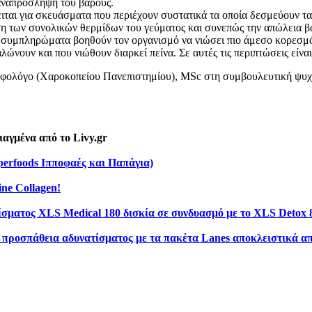
παναπρόσληψη του βάρους.
ται για σκευάσματα που περιέχουν συστατικά τα οποία δεσμεύουν τα
ση των συνολικών θερμίδων του γεύματος και συνεπώς την απώλεια β
συμπληρώματα βοηθούν τον οργανισμό να νιώσει πιο άμεσο κορεσμό
ώνουν και που νιώθουν διαρκεί πείνα. Σε αυτές τις περιπτώσεις είνα
ροφολόγο (Χαροκοπείου Πανεπιστημίου), MSc στη συμβουλευτική ψυχ
τιαγμένα από το Livy.gr
perfoods Ιπποφαές και Παπάγια)
e Collagen!
ίσματος XLS Medical 180 δισκία σε συνδυασμό με το XLS Detox 
ην προσπάθεια αδυνατίσματος με τα πακέτα Lanes αποκλειστικά απ