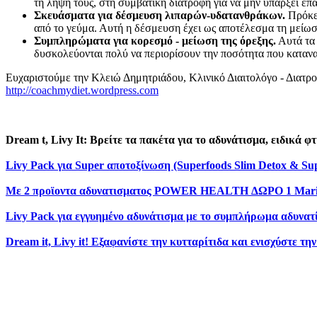
τη λήψη τους, στη συμβατική διατροφή για να μην υπάρξει ε
Σκευάσματα για δέσμευση λιπαρών-υδατανθράκων.
Πρόκει
από το γεύμα. Αυτή η δέσμευση έχει ως αποτέλεσμα τη μείω
Συμπληρώματα για κορεσμό - μείωση της όρεξης.
Αυτά τα 
δυσκολεύονται πολύ να περιορίσουν την ποσότητα που καταναλ
Ευχαριστούμε την Κλειώ Δημητριάδου, Κλινικό Διαιτολόγο - Διατ
http://coachmydiet.wordpress.com
Dream t, Livy It: Βρείτε τα πακέτα για το αδυνάτισμα, ειδικά φ
Livy Pack για Super αποτοξίνωση (Superfoods Slim Detox & Su
Με 2 προϊοντα αδυνατισματος POWER HEALTH ΔΩΡΟ 1 Marin
Livy Pack για εγγυημένο αδυνάτισμα με το συμπλήρωμα αδυνατ
Dream it, Livy it! Εξαφανίστε την κυτταρίτιδα και ενισχύστε τ