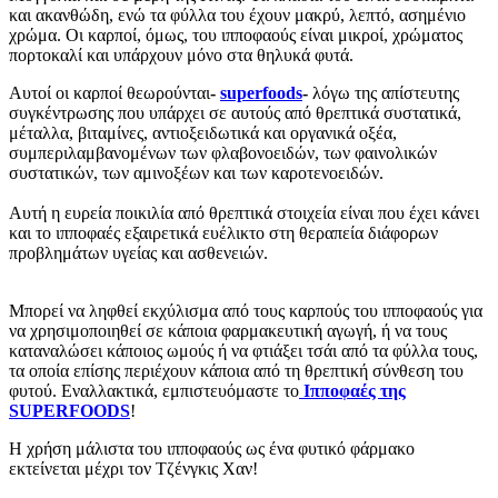
και ακανθώδη, ενώ τα φύλλα του έχουν μακρύ, λεπτό, ασημένιο
χρώμα. Οι καρποί, όμως, του ιπποφαούς είναι μικροί, χρώματος
πορτοκαλί και υπάρχουν μόνο στα θηλυκά φυτά.
Αυτοί οι καρποί θεωρούνται
-
superfoods
-
λόγω της απίστευτης
συγκέντρωσης που υπάρχει σε αυτούς από θρεπτικά συστατικά,
μέταλλα, βιταμίνες, αντιοξειδωτικά και οργανικά οξέα,
συμπεριλαμβανομένων των φλαβονοειδών, των φαινολικών
συστατικών, των αμινοξέων και των καροτενοειδών.
Αυτή η ευρεία ποικιλία από θρεπτικά στοιχεία είναι που έχει κάνει
και το ιπποφαές εξαιρετικά ευέλικτο στη θεραπεία διάφορων
προβλημάτων υγείας και ασθενειών.
Μπορεί να ληφθεί εκχύλισμα από τους καρπούς του ιπποφαούς για
να χρησιμοποιηθεί σε κάποια φαρμακευτική αγωγή, ή να τους
καταναλώσει κάποιος ωμούς ή να φτιάξει τσάι από τα φύλλα τους,
τα οποία επίσης περιέχουν κάποια από τη θρεπτική σύνθεση του
φυτού. Eναλλακτικά, εμπιστευόμαστε το
Ιπποφαές της
SUPERFOODS
!
Η χρήση μάλιστα του ιπποφαούς ως ένα φυτικό φάρμακο
εκτείνεται μέχρι τον Τζένγκις Χαν!