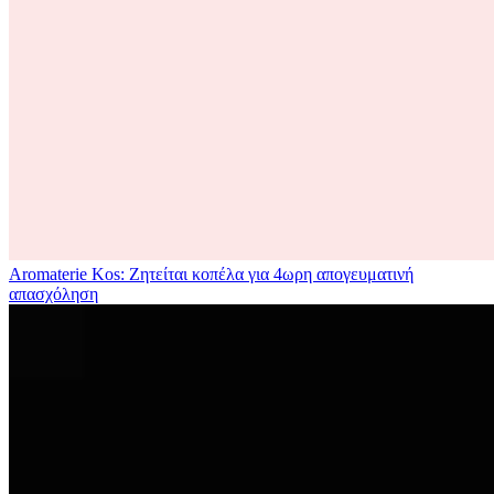
Aromaterie Kos: Ζητείται κοπέλα για 4ωρη απογευματινή
απασχόληση