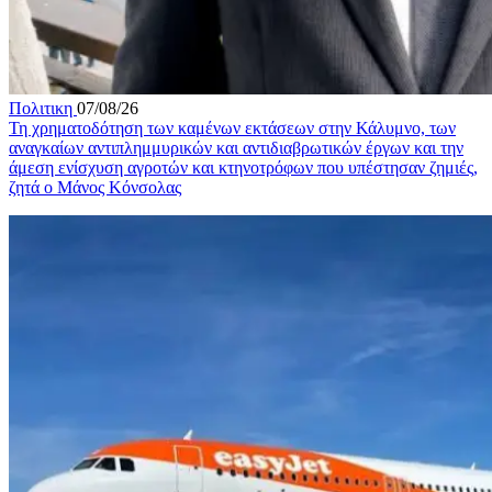
Πολιτικη
07/08/26
Τη χρηματοδότηση των καμένων εκτάσεων στην Κάλυμνο, των
αναγκαίων αντιπλημμυρικών και αντιδιαβρωτικών έργων και την
άμεση ενίσχυση αγροτών και κτηνοτρόφων που υπέστησαν ζημιές,
ζητά ο Μάνος Κόνσολας