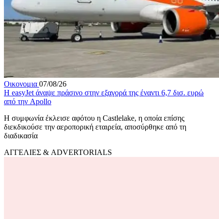
Οικονομια
07/08/26
Η easyJet άναψε πράσινο στην εξαγορά της έναντι 6,7 δισ. ευρώ
από την Apollo
Η συμφωνία έκλεισε αφότου η Castlelake, η οποία επίσης
διεκδικούσε την αεροπορική εταιρεία, αποσύρθηκε από τη
διαδικασία
ΑΓΓΕΛΙΕΣ & ADVERTORIALS