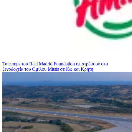
Τα camps του Real Madrid Foundation επιστρέφουν στα
ξενοδοχεία του Ομίλου Mitsis σε Κω και Κρήτη