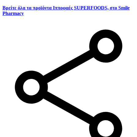
Βρείτε όλα τα προϊόντα Ιπποφαές SUPERFOODS, στο Smile
Pharmacy