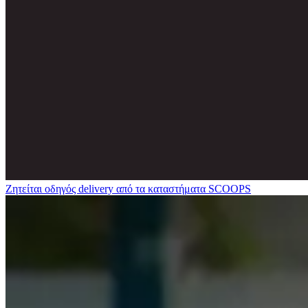
Ζητείται οδηγός delivery από τα καταστήματα SCOOPS