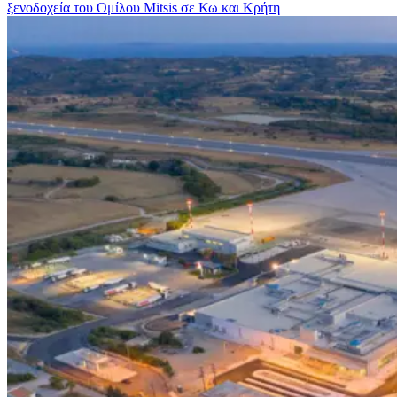
ξενοδοχεία του Ομίλου Mitsis σε Κω και Κρήτη