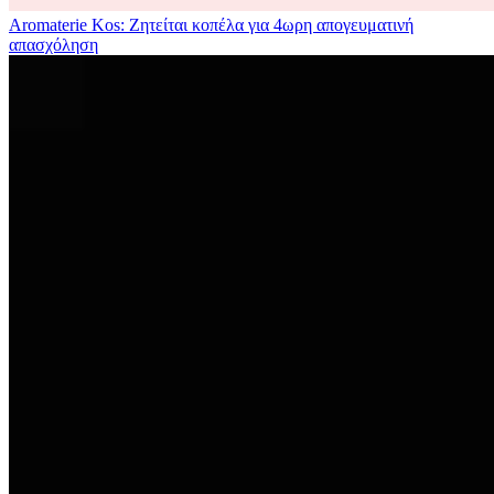
Aromaterie Kos: Ζητείται κοπέλα για 4ωρη απογευματινή
απασχόληση