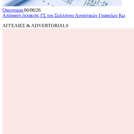
Οικονομια
06/08/26
Απόφαση έκτακτης ΓΣ του Συλλόγου Λογιστικών Γραφείων Κω
ΑΓΓΕΛΙΕΣ & ADVERTORIALS