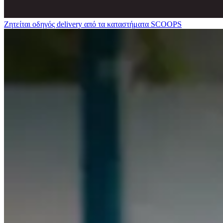
Ζητείται οδηγός delivery από τα καταστήματα SCOOPS