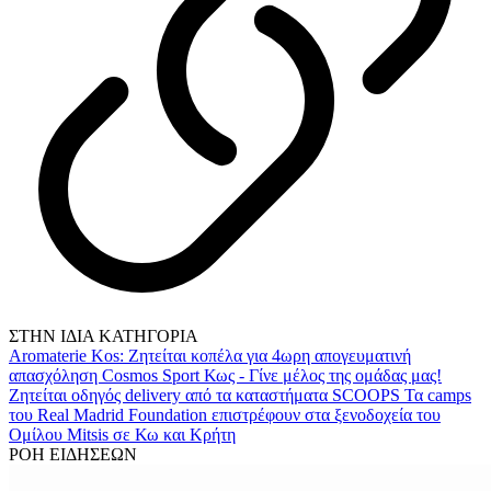
ΣΤΗΝ ΙΔΙΑ ΚΑΤΗΓΟΡΙΑ
Aromaterie Kos: Ζητείται κοπέλα για 4ωρη απογευματινή
απασχόληση
Cosmos Sport Κως - Γίνε μέλος της ομάδας μας!
Ζητείται οδηγός delivery από τα καταστήματα SCOOPS
Τα camps
του Real Madrid Foundation επιστρέφουν στα ξενοδοχεία του
Ομίλου Mitsis σε Κω και Κρήτη
ΡΟΗ ΕΙΔΗΣΕΩΝ