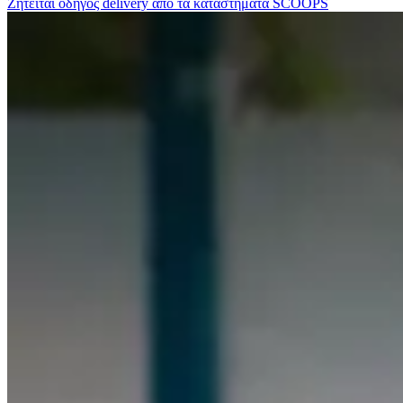
Ζητείται οδηγός delivery από τα καταστήματα SCOOPS