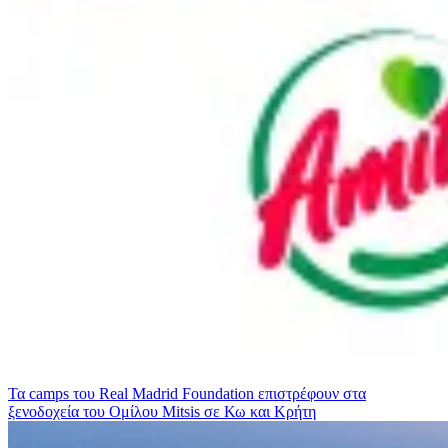
Τα camps του Real Madrid Foundation επιστρέφουν στα
ξενοδοχεία του Ομίλου Mitsis σε Κω και Κρήτη