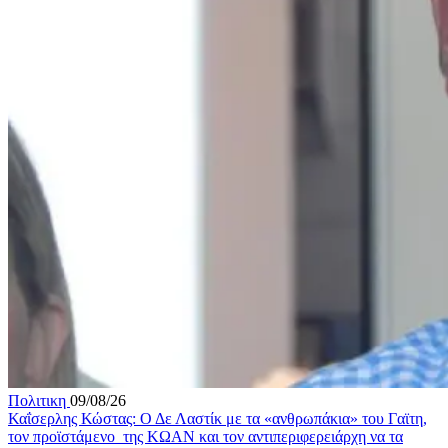
Πολιτικη
09/08/26
Καΐσερλης Κώστας: Ο Δε Λαστίκ με τα «ανθρωπάκια» του Γαϊτη,
τον προϊστάμενο της ΚΩΑΝ και τον αντιπεριφερειάρχη να τα