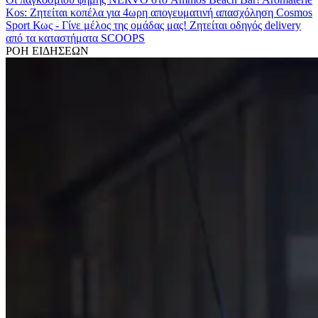
Kos: Ζητείται κοπέλα για 4ωρη απογευματινή απασχόληση
Cosmos
Sport Κως - Γίνε μέλος της ομάδας μας!
Ζητείται οδηγός delivery
από τα καταστήματα SCOOPS
ΡΟΗ ΕΙΔΗΣΕΩΝ