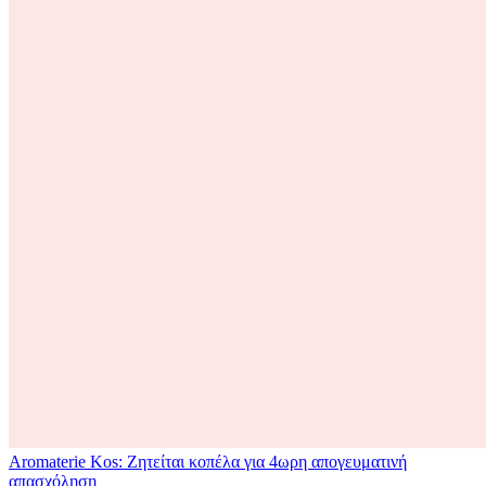
Aromaterie Kos: Ζητείται κοπέλα για 4ωρη απογευματινή
απασχόληση