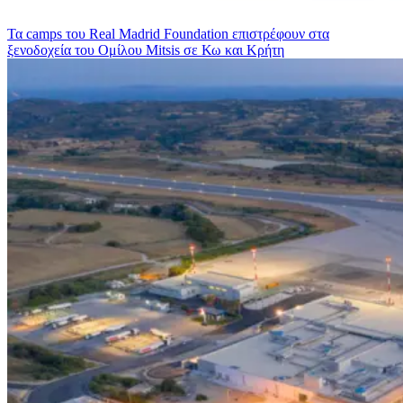
Τα camps του Real Madrid Foundation επιστρέφουν στα
ξενοδοχεία του Ομίλου Mitsis σε Κω και Κρήτη