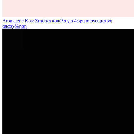
Aromaterie Kos: Ζητείται κοπέλα για 4ωρη απογευματινή
απασχόληση