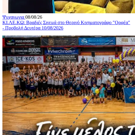
Ψυχαγωγια
08/08/26
ΚΙ.ΛΕ.ΚΩ: Βραδιές Σινεμά στο Θερινό Κινηματογράφο "Ορφέα"
- Προβολή Δευτέρα 10/08/2026