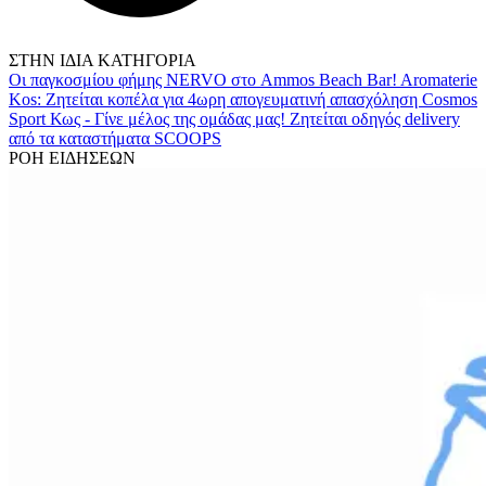
ΣΤΗΝ ΙΔΙΑ ΚΑΤΗΓΟΡΙΑ
Οι παγκοσμίου φήμης NERVO στο Ammos Beach Bar!
Aromaterie
Kos: Ζητείται κοπέλα για 4ωρη απογευματινή απασχόληση
Cosmos
Sport Κως - Γίνε μέλος της ομάδας μας!
Ζητείται οδηγός delivery
από τα καταστήματα SCOOPS
ΡΟΗ ΕΙΔΗΣΕΩΝ