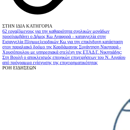
ΣΤΗΝ ΙΔΙΑ ΚΑΤΗΓΟΡΙΑ
62 εργαζόμενους για την καθαριότητα σχολικών μονάδων
προσλαμβάνει ο Δήμος Κω
Αναφορά – καταγγελία στην
Εισαγγελία Πλημμελειοδικών Κω για την επικίνδυνη κατάσταση
στον παραλιακό δρόμο της Καρδάμαινας
Συνάντηση Νικηταρά -
Χρυσόπουλου με υπηρεσιακά στελέχη της ΕΤΑΔ
Γ. Νικητιάδης:
Στη Βουλή ο αποκλεισμός εποχικών επιχειρήσεων του Ν. Αιγαίου
από πρόγραμμα ενίσχυσης της επιχειρηματικότητας
ΡΟΗ ΕΙΔΗΣΕΩΝ