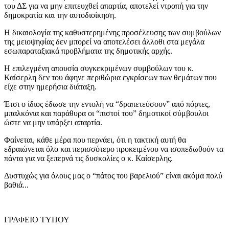
του ΔΣ για να μην επιτευχθεί απαρτία, αποτελεί ντροπή για την
δημοκρατία και την αυτοδιοίκηση.
Η δικαιολογία της καθυστερημένης προσέλευσης των συμβούλων
της μειοψηφίας δεν μπορεί να αποτελέσει άλλοθι στα μεγάλα
εσωπαραταξιακά προβλήματα της δημοτικής αρχής.
Η επιλεγμένη απουσία συγκεκριμένων συμβούλων του κ.
Καίσερλη δεν του άφηνε περιθώρια εγκρίσεων των θεμάτων που
είχε στην ημερήσια διάταξη.
Έτσι ο ίδιος έδωσε την εντολή να “δραπετεύσουν” από πόρτες,
μπαλκόνια και παράθυρα οι “πιστοί του” δημοτικοί σύμβουλοι
ώστε να μην υπάρξει απαρτία.
Φαίνεται, κάθε μέρα που περνάει, ότι η τακτική αυτή θα
εδραιώνεται όλο και περισσότερο προκειμένου να ισοπεδωθούν τα
πάντα για να ξεπερνά τις δυσκολίες ο κ. Καίσερλης.
Δυστυχώς για όλους μας ο “πάτος του βαρελιού” είναι ακόμα πολύ
βαθιά...
ΓΡΑΦΕΙΟ ΤΥΠΟΥ