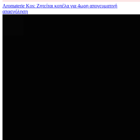
Aromaterie Kos: Ζητείται κοπέλα για 4ωρη απογευματινή
απασχόληση