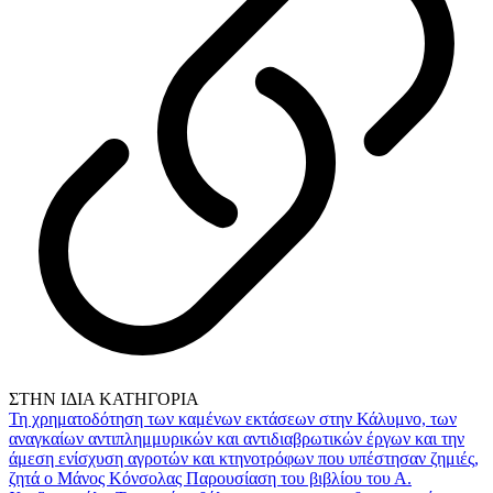
ΣΤΗΝ ΙΔΙΑ ΚΑΤΗΓΟΡΙΑ
Τη χρηματοδότηση των καμένων εκτάσεων στην Κάλυμνο, των
αναγκαίων αντιπλημμυρικών και αντιδιαβρωτικών έργων και την
άμεση ενίσχυση αγροτών και κτηνοτρόφων που υπέστησαν ζημιές,
ζητά ο Μάνος Κόνσολας
Παρουσίαση του βιβλίου του Α.