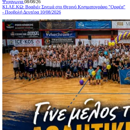
Ψυχαγωγια
08/08/26
ΚΙ.ΛΕ.ΚΩ: Βραδιές Σινεμά στο Θερινό Κινηματογράφο "Ορφέα"
- Προβολή Δευτέρα 10/08/2026