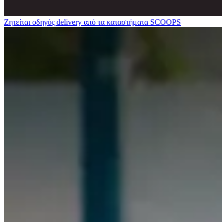
Ζητείται οδηγός delivery από τα καταστήματα SCOOPS