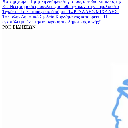
Χατζημιχαήλ - Τιμητική εκδήλωση για τους αυτοδιοικητικούς της
Κω
Νέες δημόσιες τουαλέτες τοποθετήθηκαν στην παραλία στο
Τιγκάκι – Σε λειτουργία από αύριο
ΓΙΩΡΓΑΛΛΗΣ ΜΙΧΑΛΗΣ:
Το πρώην Δημοτικό Σχολείο Καρδάμαινας καταρρέει – Η
εγκατάλειψη έχει την υπογραφή της δημοτικής αρχής!!
ΡΟΗ ΕΙΔΗΣΕΩΝ