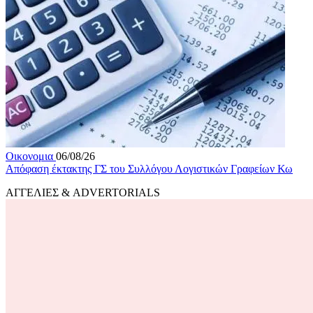
Οικονομια
06/08/26
Απόφαση έκτακτης ΓΣ του Συλλόγου Λογιστικών Γραφείων Κω
ΑΓΓΕΛΙΕΣ & ADVERTORIALS