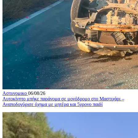
Αστυνομικο
06/08/26
Αυτοκίνητο μπήκε παράνομα σε μονόδρομο στο Μαστιχάρι –
Αναποδογύρισε όχημα με μητέρα και 5χρονο παιδί