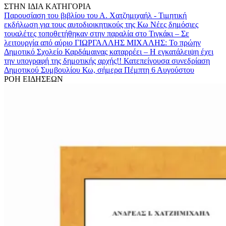
ΣΤΗΝ ΙΔΙΑ ΚΑΤΗΓΟΡΙΑ
Παρουσίαση του βιβλίου του Α. Χατζημιχαήλ - Τιμητική
εκδήλωση για τους αυτοδιοικητικούς της Κω
Νέες δημόσιες
τουαλέτες τοποθετήθηκαν στην παραλία στο Τιγκάκι – Σε
λειτουργία από αύριο
ΓΙΩΡΓΑΛΛΗΣ ΜΙΧΑΛΗΣ: Το πρώην
Δημοτικό Σχολείο Καρδάμαινας καταρρέει – Η εγκατάλειψη έχει
την υπογραφή της δημοτικής αρχής!!
Κατεπείγουσα συνεδρίαση
Δημοτικού Συμβουλίου Κω, σήμερα Πέμπτη 6 Αυγούστου
ΡΟΗ ΕΙΔΗΣΕΩΝ