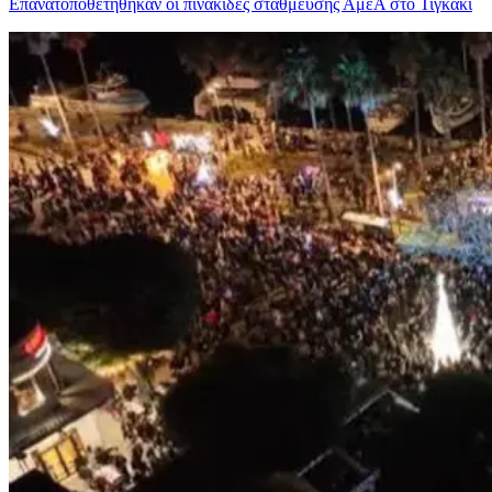
Επανατοποθετήθηκαν οι πινακίδες στάθμευσης ΑμεΑ στο Τιγκάκι