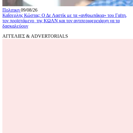
Πολιτικη
09/08/26
Καΐσερλης Κώστας: Ο Δε Λαστίκ με τα «ανθρωπάκια» του Γαϊτη,
τον προϊστάμενο της ΚΩΑΝ και τον αντιπεριφερειάρχη να τα
δασκαλεύουν
ΑΓΓΕΛΙΕΣ & ADVERTORIALS