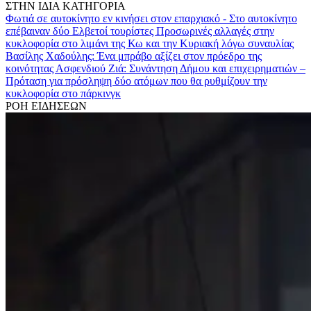
ΣΤΗΝ ΙΔΙΑ ΚΑΤΗΓΟΡΙΑ
Φωτιά σε αυτοκίνητο εν κινήσει στον επαρχιακό - Στο αυτοκίνητο
επέβαιναν δύο Ελβετοί τουρίστες
Προσωρινές αλλαγές στην
κυκλοφορία στο λιμάνι της Κω και την Κυριακή λόγω συναυλίας
Βασίλης Χαδούλης: Ένα μπράβο αξίζει στον πρόεδρο της
κοινότητας Ασφενδιού
Ζιά: Συνάντηση Δήμου και επιχειρηματιών –
Πρόταση για πρόσληψη δύο ατόμων που θα ρυθμίζουν την
κυκλοφορία στο πάρκινγκ
ΡΟΗ ΕΙΔΗΣΕΩΝ