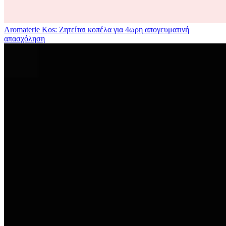
Aromaterie Kos: Ζητείται κοπέλα για 4ωρη απογευματινή
απασχόληση