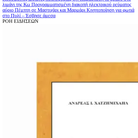
λιμάνι της Κω
Προγραμματισμένη διακοπή ηλεκτρικού ρεύματος
αύριο Πέμπτη σε Μαστιχάρι και Μαρμάρι
Κινητοποίηση για φωτιά
στo Πυλί – Έσβησε άμεσα
ΡΟΗ ΕΙΔΗΣΕΩΝ