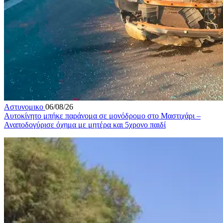
Αστυνομικο
06/08/26
Αυτοκίνητο μπήκε παράνομα σε μονόδρομο στο Μαστιχάρι –
Αναποδογύρισε όχημα με μητέρα και 5χρονο παιδί