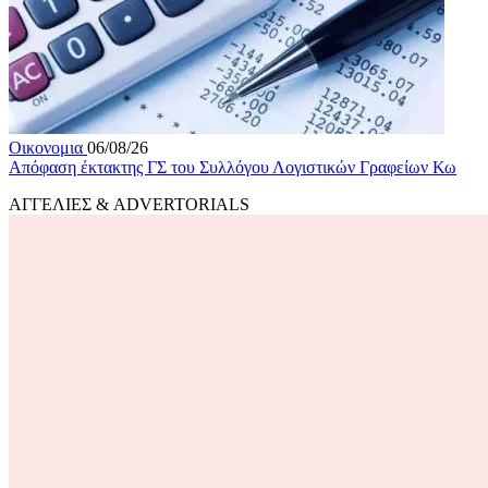
Οικονομια
06/08/26
Απόφαση έκτακτης ΓΣ του Συλλόγου Λογιστικών Γραφείων Κω
ΑΓΓΕΛΙΕΣ & ADVERTORIALS