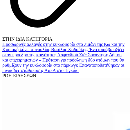
ΣΤΗΝ ΙΔΙΑ ΚΑΤΗΓΟΡΙΑ
Προσωρινές αλλαγές στην κυκλοφορία στο λιμάνι της Κω και την
Κυριακή λόγω συναυλίας
Βασίλης Χαδούλης: Ένα μπράβο αξίζει
στον πρόεδρο της κοινότητας Ασφενδιού
Ζιά: Συνάντηση Δήμου
και επιχειρηματιών – Πρόταση για πρόσληψη δύο ατόμων που θα
ρυθμίζουν την κυκλοφορία στο πάρκινγκ
Επανατοποθετήθηκαν οι
πινακίδες στάθμευσης ΑμεΑ στο Τιγκάκι
ΡΟΗ ΕΙΔΗΣΕΩΝ