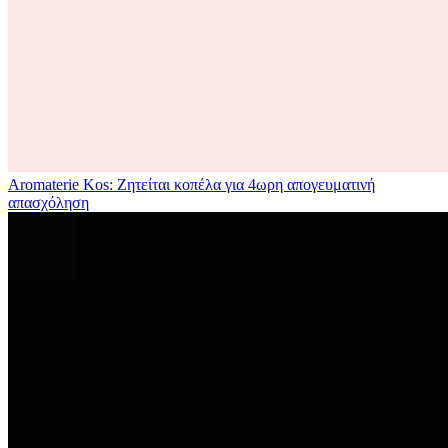
Aromaterie Kos: Ζητείται κοπέλα για 4ωρη απογευματινή
απασχόληση