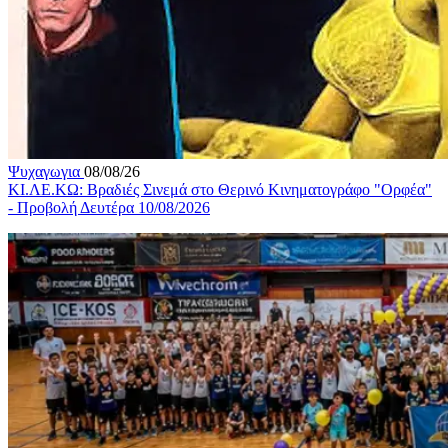
Ψυχαγωγια
08/08/26
ΚΙ.ΛΕ.ΚΩ: Βραδιές Σινεμά στο Θερινό Κινηματογράφο "Ορφέα"
- Προβολή Δευτέρα 10/08/2026