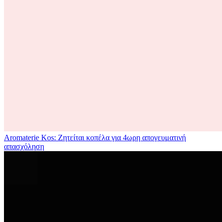
Aromaterie Kos: Ζητείται κοπέλα για 4ωρη απογευματινή
απασχόληση