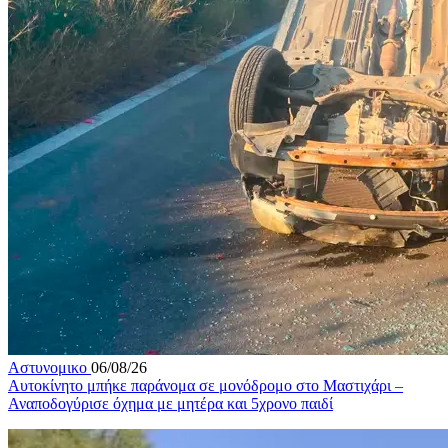
Αστυνομικο
06/08/26
Αυτοκίνητο μπήκε παράνομα σε μονόδρομο στο Μαστιχάρι –
Αναποδογύρισε όχημα με μητέρα και 5χρονο παιδί