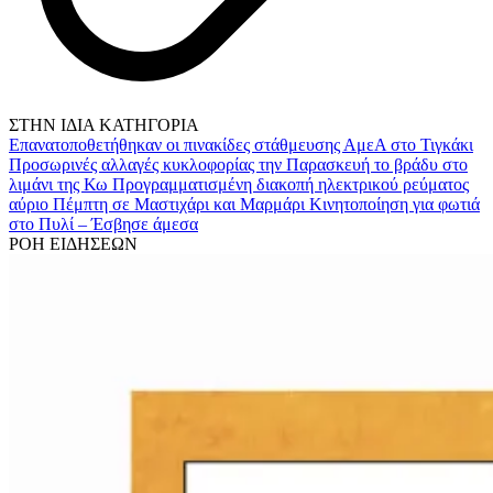
ΣΤΗΝ ΙΔΙΑ ΚΑΤΗΓΟΡΙΑ
Επανατοποθετήθηκαν οι πινακίδες στάθμευσης ΑμεΑ στο Τιγκάκι
Προσωρινές αλλαγές κυκλοφορίας την Παρασκευή το βράδυ στο
λιμάνι της Κω
Προγραμματισμένη διακοπή ηλεκτρικού ρεύματος
αύριο Πέμπτη σε Μαστιχάρι και Μαρμάρι
Κινητοποίηση για φωτιά
στo Πυλί – Έσβησε άμεσα
ΡΟΗ ΕΙΔΗΣΕΩΝ