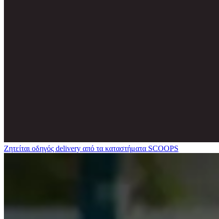
Ζητείται οδηγός delivery από τα καταστήματα SCOOPS