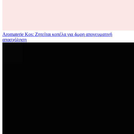
Aromaterie Kos: Ζητείται κοπέλα για 4ωρη απογευματινή
απασχόληση