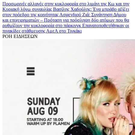
Προσωρινές αλλαγές στην κυκλοφορία στο λιμάνι της Κω και την
Κυριακή λόγω συναυλίας
Βασίλης Χαδούλης: Ένα μπράβο αξίζει
στον πρόεδρο της κοινότητας Ασφενδιού
Ζιά: Συνάντηση Δήμου
και επιχειρηματιών – Πρόταση για πρόσληψη δύο ατόμων που θα
ρυθμίζουν την κυκλοφορία στο πάρκινγκ
Επανατοποθετήθηκαν οι
πινακίδες στάθμευσης ΑμεΑ στο Τιγκάκι
ΡΟΗ ΕΙΔΗΣΕΩΝ