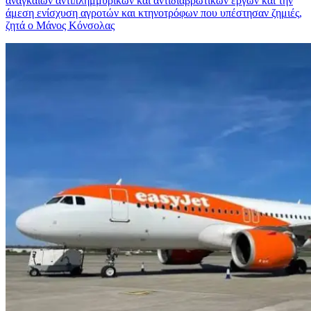
αναγκαίων αντιπλημμυρικών και αντιδιαβρωτικών έργων και την
άμεση ενίσχυση αγροτών και κτηνοτρόφων που υπέστησαν ζημιές,
ζητά ο Μάνος Κόνσολας