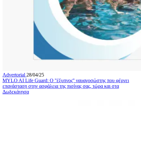
Advertorial
28/04/25
MYLO AI Life Guard: Ο ''έξυπνος'' ναυαγοσώστης που φέρνει
επανάσταση στην ασφάλεια της πισίνας σας, τώρα και στα
Δωδεκάνησα