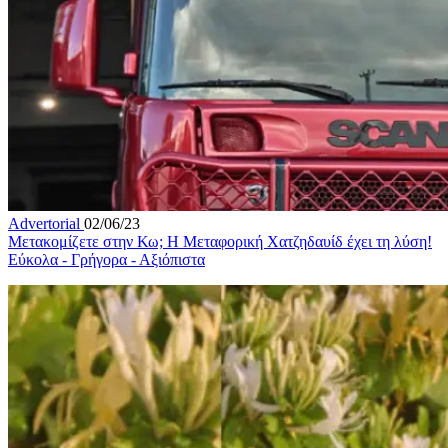
Advertorial
02/06/23
Μετακομίζετε στην Κω; Η Μεταφορική Χατζηδαυίδ έχει τη λύση!
Εύκολα - Γρήγορα - Αξιόπιστα